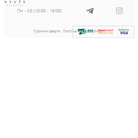
ОГ - 116 см;
ОС - 116 см;
Довжина - 68 см;
Довжина рукава від плеча - 75 см;
Заміри готового виробу розмір 58-60:
ОГ - 124 см;
ОС - 124 см;
Довжина - 68 см;
Довжина рукава від плеча - 75 см;
Артикул
82624
Тканина
Рубчик
?
Колір
Хакі
Розмір на фото
50
Параметри моделі
106-80-107
-Зріст моделі
163