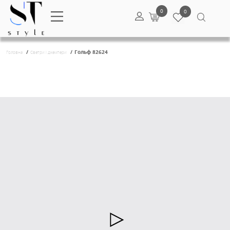
0
/
/
Гольф 82624
Головна
Светри і джемпери