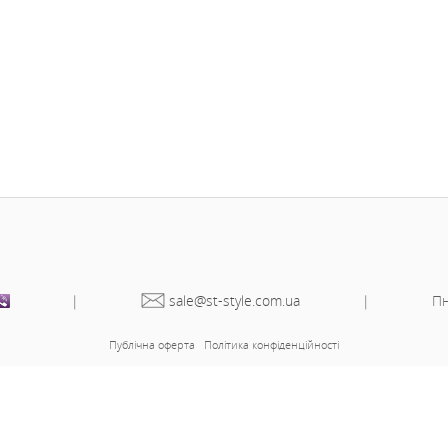
ір 56-58:
ір 60-62: