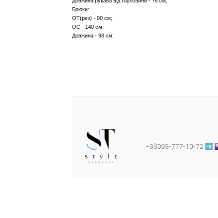
Заміри готового виробу розм
Сорочка:
ОГ - 138 см;
Довжина - 70/73 см;
Довжина рукава від горловини - 75 см;
Брюки:
ОТ(рез) - 82 см;
ОС - 132 см;
Довжина - 98 см;
Заміри готового виробу розм
Сорочка:
ОГ - 146 см;
Довжина - 70/73 см;
Довжина рукава від горловини - 75 см;
Брюки:
ОТ(рез) - 90 см;
ОС - 140 см;
Довжина - 98 см;