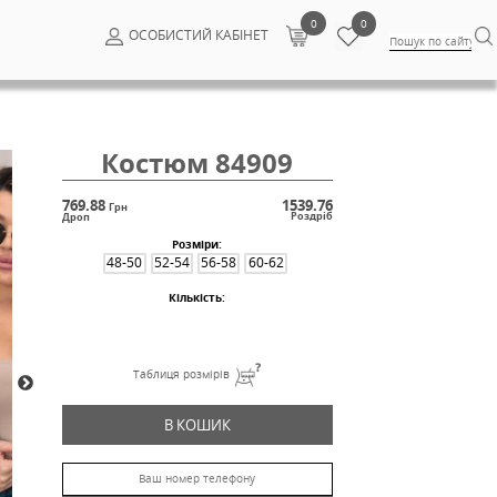
ОСОБИСТИ
Костюм
769.88
Грн
Дроп
Розм
48-50
52-54
Кільк
Таблиця ро