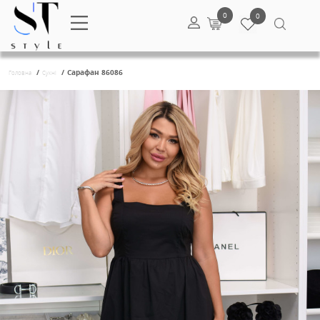
0
/
/
Сарафан 86086
Головна
Сукні