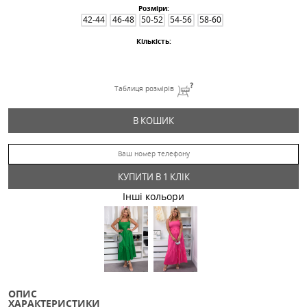
Сарафан 86086
780.14
Грн
Дроп
Розміри:
42-44
46-48
50-52
54-56
58-60
Кількість:
Таблиця розмірів
В КОШИК