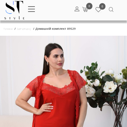
0
/
/
Домашній комплект 89529
Головна
Одяг для дому