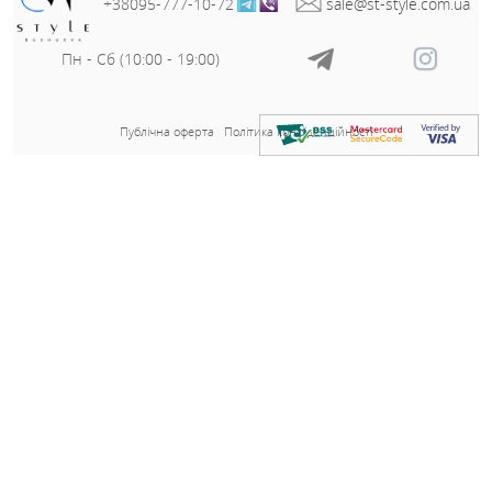
ОГ - 124 см;
ОС - 134 см;
Довжина - 92 см;
Довжина рукава - 28/15 см;
Заміри готового виробу розмір 58-60:
Нічна сорочка:
ОГ - 124 см;
ОС - 136 см;
Довжина - 73 см;
Бретелі - 36 см;
Пеньюар:
ОГ - 138 см;
ОС - 146 см;
Довжина - 97 см;
Довжина рукава - 28/15 см;
Артикул
89529
Тканина
Трикотаж Кристал+мереживо
Колір
Червоний
Розмір на фото
50-52
Параметри моделі
106-80-107