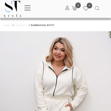
0
/
/
Комбінезон 83157
Головна
Комбінезони