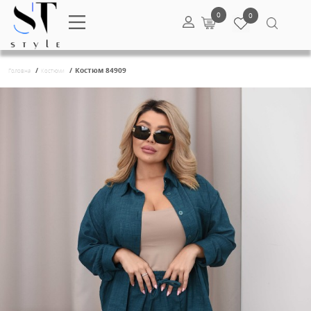
0
/
/
Костюм 84909
Головна
Костюми