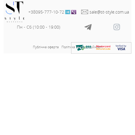
Заміри готового виробу розмір 56-58:
Сорочка:
ОГ - 138 см;
Довжина - 70/73 см;
Довжина рукава від горловини - 75 см;
Брюки:
ОТ(рез) - 82 см;
ОС - 132 см;
Довжина - 98 см;
Заміри готового виробу розмір 60-62:
Сорочка:
ОГ - 146 см;
Довжина - 70/73 см;
Довжина рукава від горловини - 75 см;
Брюки:
ОТ(рез) - 90 см;
ОС - 140 см;
Довжина - 98 см;
Артикул
84909
Тканина
Льон-жатка
?