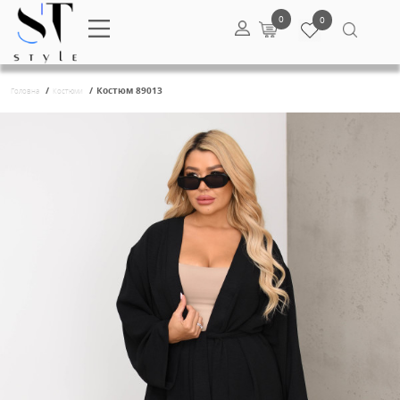
0
/
/
Костюм 89013
Головна
Костюми