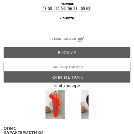
Костюм 89013
836
Грн
Дроп
Розміри:
48-50
52-54
56-58
60-62
Кількість:
Таблиця розмірів
В КОШИК