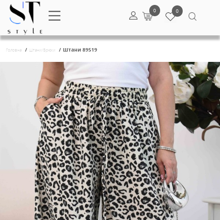
0
/
/
Штани 89519
Головна
Штани/Брюки