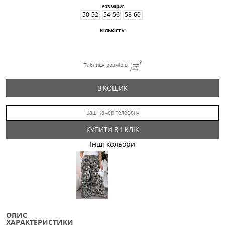
Штани 89519
519.84
Грн
Дроп
Розміри:
50-52
54-56
58-60
Кількість:
Таблиця розмірів
В КОШИК