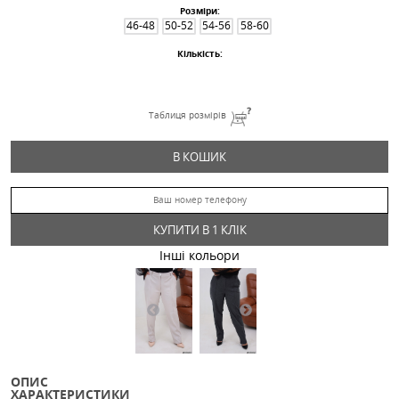
Штани в класичному стилі
499.97
Грн
Дроп
Розміри:
46-48
50-52
54-56
58-60
Кількість:
Таблиця розмірів
В КОШИК