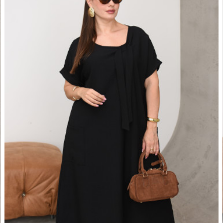
769.88
Сукня 84337
Сук
Дроп
Грн
1539.76
Роздріб
Грн
Показати більше
КРАЩІ ПРОПО