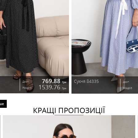
519.84
Лон
Лонгслів 84332
Дроп
Грн
1039.68
Роздріб
Грн