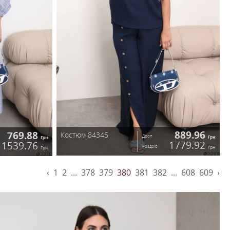
519.84
гслів 84330
Сукня 84
Дроп
Грн
1039.68
Роздріб
Грн