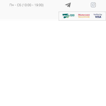
679.82
Сукня 89719
Грн
1359.64
Грн