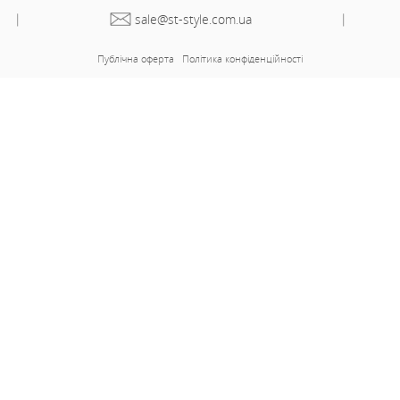
679.82
Сукня 89720
Дроп
Грн
1359.64
Роздріб
Грн