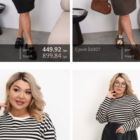
449.92
Сук
Сукня 84308
Дроп
Грн
899.84
Роздріб
Грн