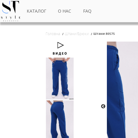
КАТАЛОГ
О НАС
FAQ
Головна
Штани/Брюки
Штани 80
/
/