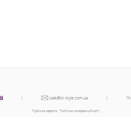
Колір
Синій
Розмір на фото
50
Параметри моделі
106-80-10
-Зріст моделі
163
ір 46-48:
ір 50-52:
ір 54-56: