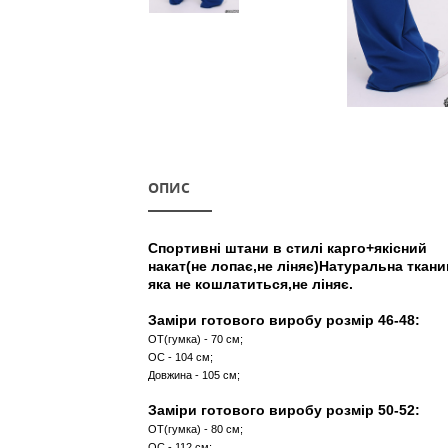
ОПИС
Спортивні штани в стилі кар
накат(не лопає,не ліняє)Нату