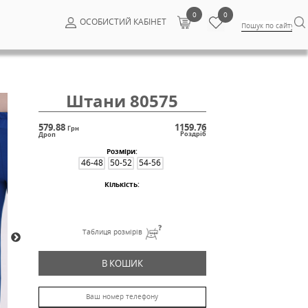
ОСОБИСТИ
Штани
579.88
Грн
Дроп
Розм
46-48
50-
Кільк
Таблиця ро