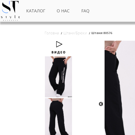
КАТАЛОГ
О НАС
FAQ
Головна
Штани/Брюки
Штани 80
/
/