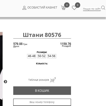
ОСОБИСТИ
Штани
579.88
Грн
Дроп
Розм
46-48
50-
Кільк
Таблиця ро