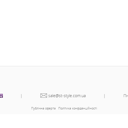
Колір
Чорний
Розмір на фото
50
Параметри моделі
106-80-10
-Зріст моделі
163
ір 46-48:
ір 50-52:
ір 54-56: