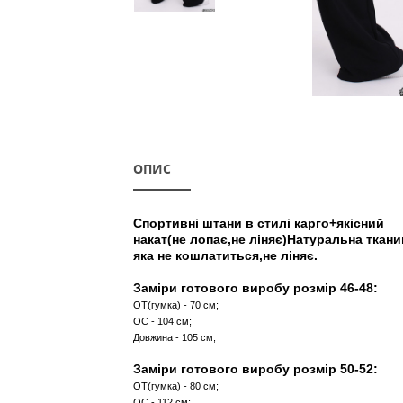
ОПИС
Спортивні штани в стилі кар
накат(не лопає,не ліняє)Нату